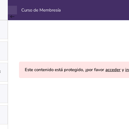
Curso de Membresía
CURSOS
CHAT IA CDL
de Libertad © 2025. www.casadelibertad.org
Este contenido está protegido, ¡por favor
acceder
y
in
3