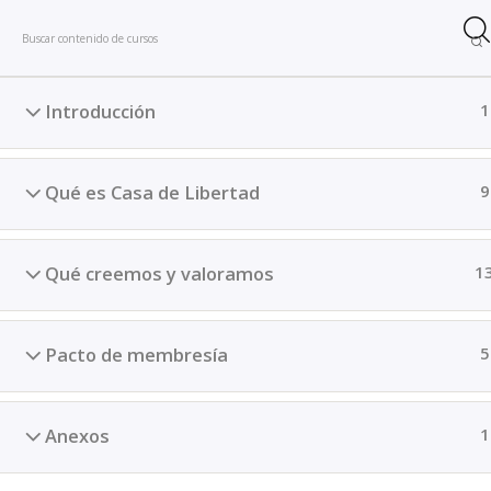
Inicio
Cursos
Recursos
Chat IA CDL
INICIO
CURSOS
RE
Introducción
1
Casa 
Qué es Casa de Libertad
9
Qué creemos y valoramos
1
Pacto de membresía
5
Anexos
1