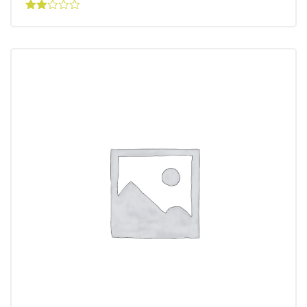
Valorado
con
2.00
de 5