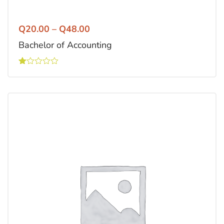
Q
20.00
–
Q
48.00
Bachelor of Accounting
Valorado
con
1.00
de
5