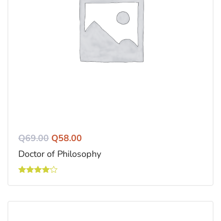
Q
69.00
Q
58.00
Doctor of Philosophy
Valorado
con
4.00
de 5